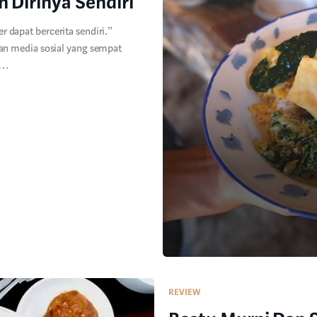
 Dirinya Sendiri
er dapat bercerita sendiri.”
n media sosial yang sempat
a…
REVIEW