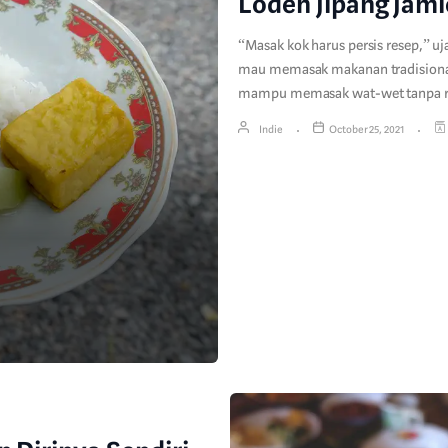
Lodeh Jipang Jami
“Masak kok harus persis resep,” uj
mau memasak makanan tradisional 
mampu memasak wat-wet tanpa 
Indie
October 25, 2021