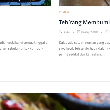
REVIEW
Teh Yang Membumi D
indie
January 31, 2017
di, meski kami semua tinggal di
Kalau ada satu minuman yang dapa
 dalam sebulan untuk kumpul-
saya kecil, teh selalu hadir dala
paling sedikit dua kali sehari…