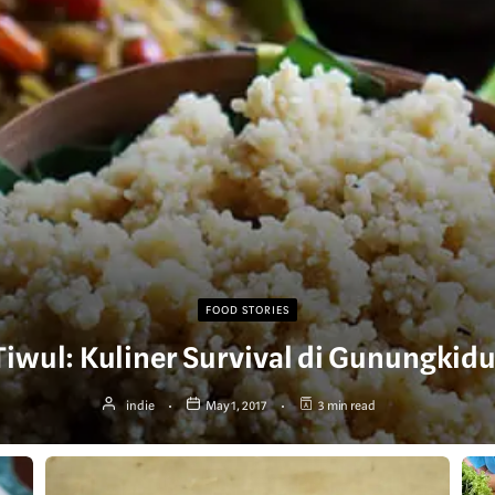
FOOD STORIES
Tiwul: Kuliner Survival di Gunungkidu
indie
May 1, 2017
3 min read