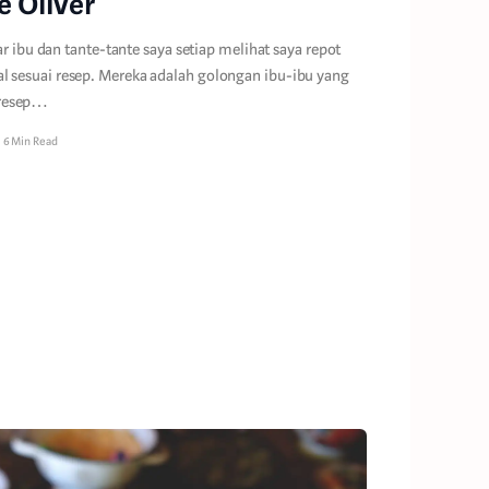
e Oliver
ar ibu dan tante-tante saya setiap melihat saya repot
sesuai resep. Mereka adalah golongan ibu-ibu yang
resep…
6 Min Read