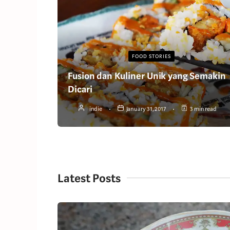
FOOD STORIES
Fusion dan Kuliner Unik yang Semakin
Dicari
indie
January 31, 2017
3 min read
Latest Posts