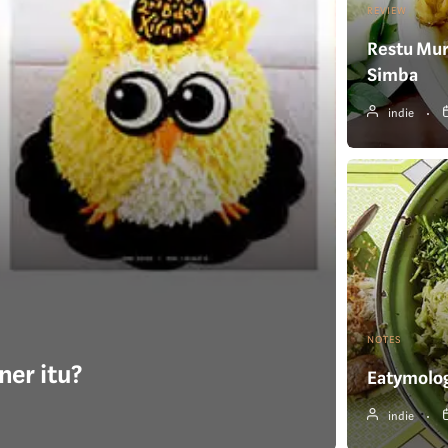
REVIEW
Restu Mu
Simba
indie
NOTES
ner itu?
Eatymolog
indie