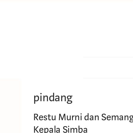
Skip
to
content
pindang
Restu Murni dan Seman
Kepala Simba