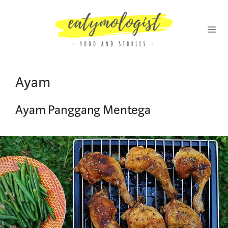
Skip
to
content
MENU
Ayam
Ayam Panggang Mentega