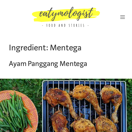
Skip
to
content
MENU
Ingredient:
Mentega
Ayam Panggang Mentega